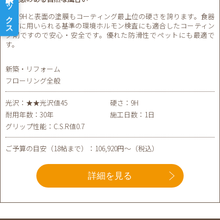
硬度9Hと表面の塗膜もコーティング最上位の硬さを誇ります。食器
などに用いられる基準の環境ホルモン検査にも適合したコーティン
グ剤ですので安心・安全です。優れた防滑性でペットにも最適で
す。
新築・リフォーム
フローリング全般
光沢：★★光沢値45
硬さ：9H
耐用年数：30年
施工日数：1日
グリップ性能：C.S.R値0.7
ご予算の目安（18帖まで）：106,920円～（税込）
詳細を見る