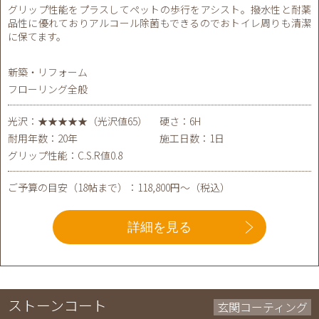
グリップ性能をプラスしてペットの歩行をアシスト。撥水性と耐薬
品性に優れておりアルコール除菌もできるのでおトイレ周りも清潔
に保てます。
新築・リフォーム
フローリング全般
光沢：★★★★★（光沢値65）
硬さ：6H
耐用年数：20年
施工日数：1日
グリップ性能：C.S.R値0.8
ご予算の目安（18帖まで）：118,800円～（税込）
詳細を見る
ストーンコート
玄関コーティング