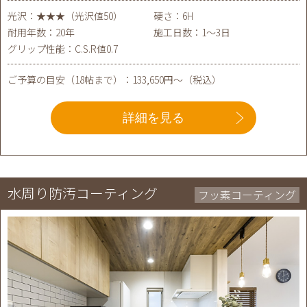
光沢：★★★（光沢値50）
硬さ：6H
耐用年数：20年
施工日数：1～3日
グリップ性能：C.S.R値0.7
ご予算の目安（18帖まで）：133,650円～（税込）
詳細を見る
水周り防汚コーティング
フッ素コーティング